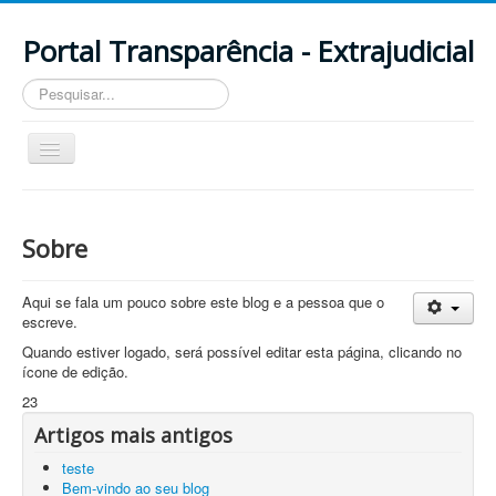
Portal Transparência - Extrajudicial
Pesquisar...
Alternar
Navegação
Blog
Sobre
Sobre
Acesso de Autor
Aqui se fala um pouco sobre este blog e a pessoa que o
escreve.
Quando estiver logado, será possível editar esta página, clicando no
ícone de edição.
23
Artigos mais antigos
teste
Bem-vindo ao seu blog